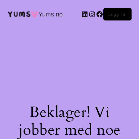
LinkedIn
Instagram
Facebook
Yums.no
Logg inn
Beklager! Vi
jobber med noe