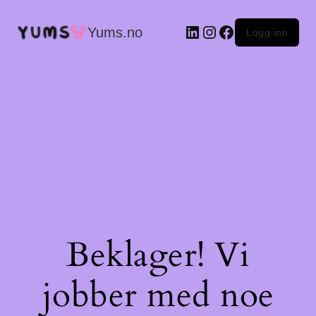
LinkedIn
Instagram
Facebook
Yums.no
Logg inn
Beklager! Vi
jobber med noe