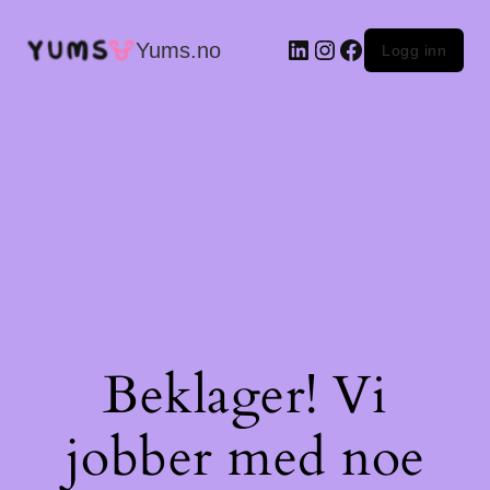
LinkedIn
Instagram
Facebook
Yums.no
Logg inn
Beklager! Vi
jobber med noe