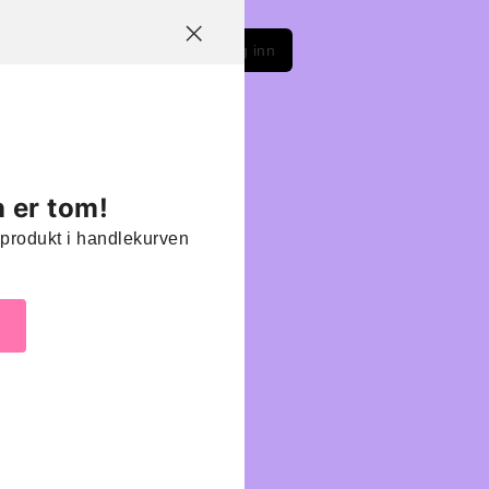
LinkedIn
Instagram
Facebook
Logg inn
 er tom!
oe produkt i handlekurven