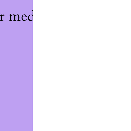
r med noe fantastisk
litt senere.