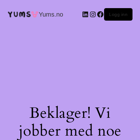
LinkedIn
Instagram
Facebook
Yums.no
Logg inn
Beklager! Vi
jobber med noe