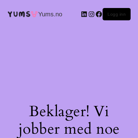
LinkedIn
Instagram
Facebook
Yums.no
Logg inn
Beklager! Vi
jobber med noe