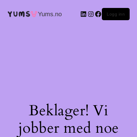
LinkedIn
Instagram
Facebook
Yums.no
Logg inn
Beklager! Vi
jobber med noe