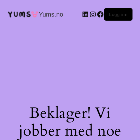
LinkedIn
Instagram
Facebook
Yums.no
Logg inn
Beklager! Vi
jobber med noe