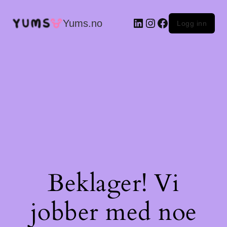
LinkedIn
Instagram
Facebook
Yums.no
Logg inn
Beklager! Vi
jobber med noe