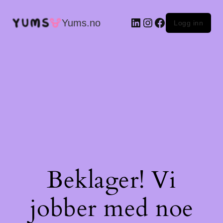
LinkedIn
Instagram
Facebook
Yums.no
Logg inn
Beklager! Vi
jobber med noe