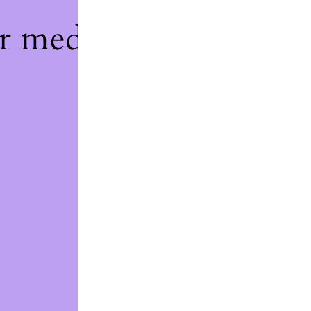
r med noe fantastisk
litt senere.