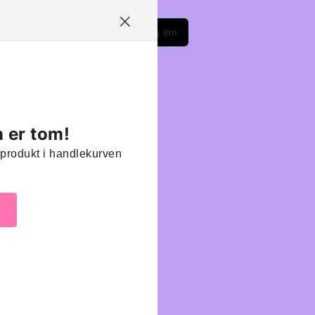
LinkedIn
Instagram
Facebook
Logg inn
 er tom!
oe produkt i handlekurven