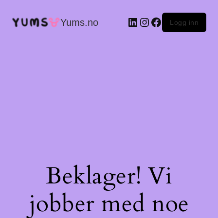
LinkedIn
Instagram
Facebook
Yums.no
Logg inn
Beklager! Vi
jobber med noe