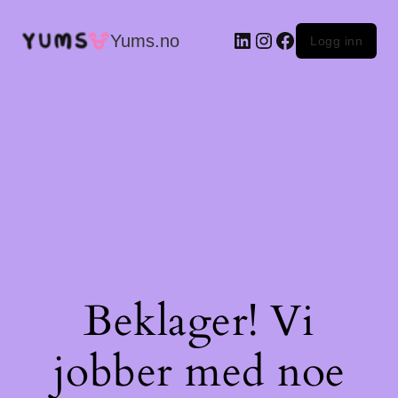
LinkedIn
Instagram
Facebook
Yums.no
Logg inn
Beklager! Vi
jobber med noe