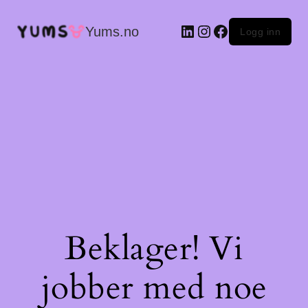
LinkedIn
Instagram
Facebook
Yums.no
Logg inn
Beklager! Vi
jobber med noe