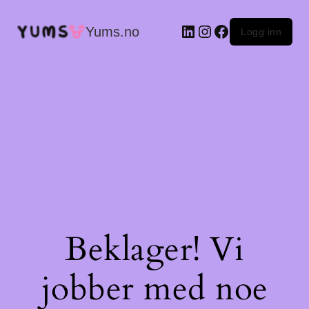
LinkedIn
Instagram
Facebook
Yums.no
Logg inn
Beklager! Vi
jobber med noe